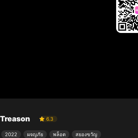
Treason
6.3
2022
ผจญภัย
พล็อต
สยองขวัญ