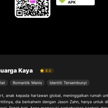
luarga Kaya
8.0
lat
Romantik Manis
Identiti Tersembunyi
rt, anak kepada hartawan global, meninggalkan rumah untu
itinya, dia berkahwin dengan Jason Zahn, hanya untuk di
erai. Patah hati, Anna memasuki perkahwinan kontrak de