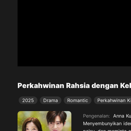
Perkahwinan Rahsia dengan Ke
2025
Drama
Romantic
Perkahwinan Ki
Pengenalan:
Anna Ku
Menyembunyikan ident
palsu, dan meminta c