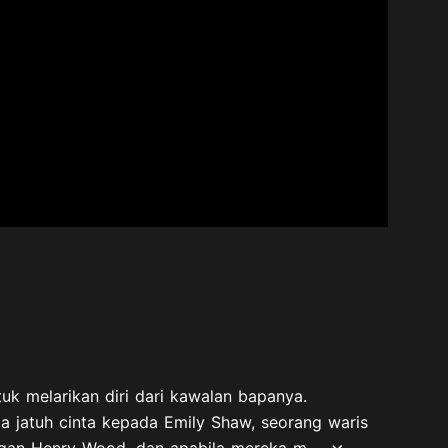
k melarikan diri dari kawalan bapanya.
a jatuh cinta kepada Emily Shaw, seorang waris
ngan Henry Wood, dan apabila mereka m...